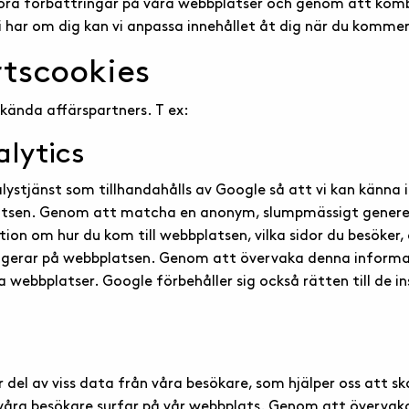
göra förbättringar på våra webbplatser och genom att kom
 har om dig kan vi anpassa innehållet åt dig när du kommer 
rtscookies
kända affärspartners. T ex:
alytics
lystjänst som tillhandahålls av Google så att vi kan känn
latsen. Genom att matcha en anonym, slumpmässigt generer
tion om hur du kom till webbplatsen, vilka sidor du besöker,
vigerar på webbplatsen. Genom att övervaka denna informa
a webbplatser. Google förbehåller sig också rätten till de 
r del av viss data från våra besökare, som hjälper oss att s
våra besökare surfar på vår webbplats. Genom att övervak