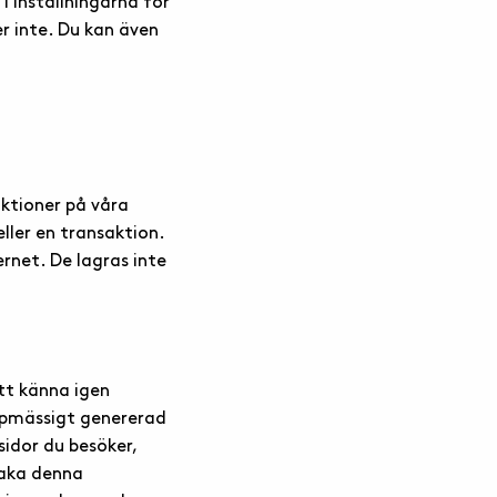
 inställningarna för
er inte. Du kan även
nktioner på våra
ller en transaktion.
rnet. De lagras inte
att känna igen
pmässigt genererad
sidor du besöker,
vaka denna