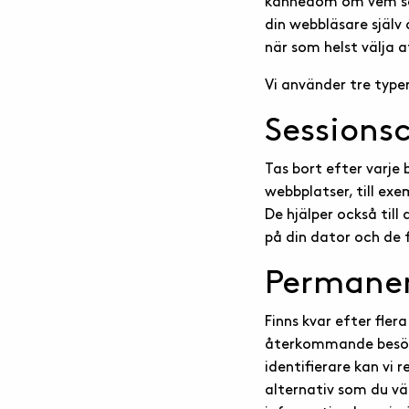
kännedom om vem som 
din webbläsare själv 
när som helst välja a
Vi använder tre type
Sessions
Tas bort efter varje
webbplatser, till ex
De hjälper också til
på din dator och de 
Permanen
Finns kvar efter fler
återkommande besök
identifierare kan vi 
alternativ som du v