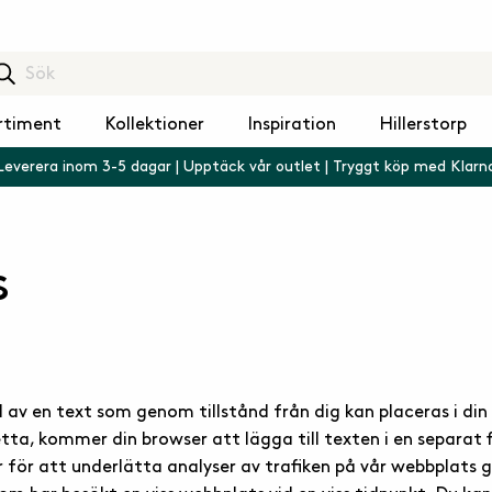
rtiment
Kollektioner
Inspiration
Hillerstorp
Leverera inom 3-5 dagar | Upptäck vår outlet | Tryggt köp med Klarn
s
el av en text som genom tillstånd från dig kan placeras i di
a, kommer din browser att lägga till texten i en separat fil
r för att underlätta analyser av trafiken på vår webbplats 