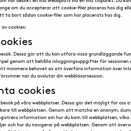
har besökt en viss webbplats vid en viss tidpunkt. Du kan i
ange om du accepterar att cookie-filer placeras hos dig ell
tt ta bort sådan cookie-filer som har placerats hos dig.
r av cookies:
cookies
 besök. Dessa gör att du kan utföra vissa grundläggande fu
empel genom att behålla inloggningsuppgifter för sessionen e
l att minimera behovet av att överföra information över Inte
försvinner när du avslutar din webbläsarsession.
ta cookies
a besök på våra webbplatser. Dessa gör det möjligt för oss 
are till webbplatsen. Genom att matcha en anonym, slum
registrera information om hur du kom till webbplatsen, vilka 
äljer och hur du navigerar på webbplatsen. Genom att över