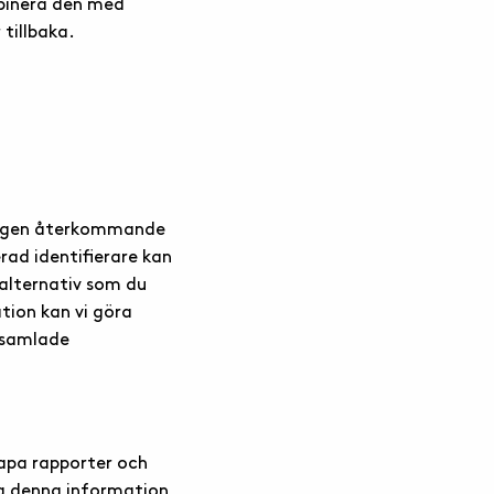
binera den med
tillbaka.
a igen återkommande
ad identifierare kan
 alternativ som du
tion kan vi göra
insamlade
kapa rapporter och
a denna information