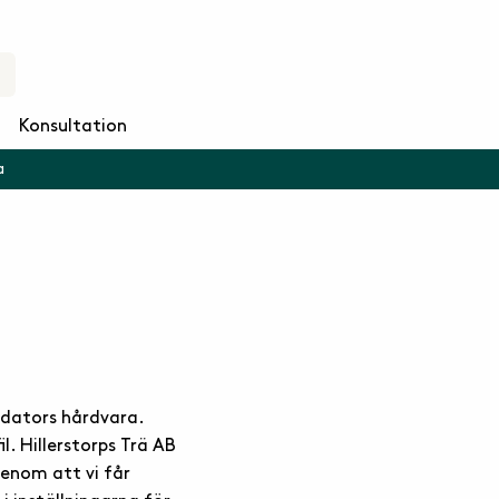
Konsultation
a
n dators hårdvara.
. Hillerstorps Trä AB
genom att vi får