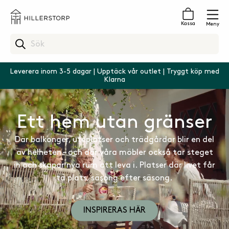
Kassa
Meny
Leverera inom 3-5 dagar | Upptäck vår outlet | Tryggt köp med
Klarna
Ett hem utan gränser
Där balkonger, uteplatser och trädgårdar blir en del
av helheten – och där våra möbler också tar steget
in och skapar nya rum att leva i. Platser där livet får
ta plats, säsong efter säsong.
INSPIRERAS HÄR