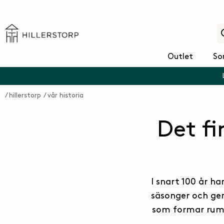
Outlet
So
hillerstorp
vår historia
Det fi
I snart 100 år ha
säsonger och gen
som formar rumme