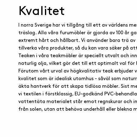
Kvalitet
I norra Sverige har vi tillgång till ett av världens 
träslag. Alla våra furumöbler är gjorda av 100 år g
extremt hårt och hållbart. Vi använder bara trä av 
tillverka våra produkter, så du kan vara säker på at
Teaken i våra teakmöbler är speciellt utvalt och in
naturlig olja, vilket gör det till ett optimalt val fö
Förutom vårt urval av högkvalitativ teak erbjuder v
kvalitet som är idealisk utomhus - såväl som natur
äkta hantverk för att skapa tidlösa möbler. Sist m
vi textilen i förstklassig, EU-godkänd PVC-behandl
vattentäta materialet står emot regnskurar och in
från solen, utan att behöva underhåll eller blekna 