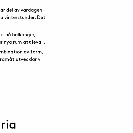
lar del av vardagen -
na vinterstunder. Det
ut på balkonger,
r nya rum att leva i.
ombination av form,
framåt utvecklar vi
ria