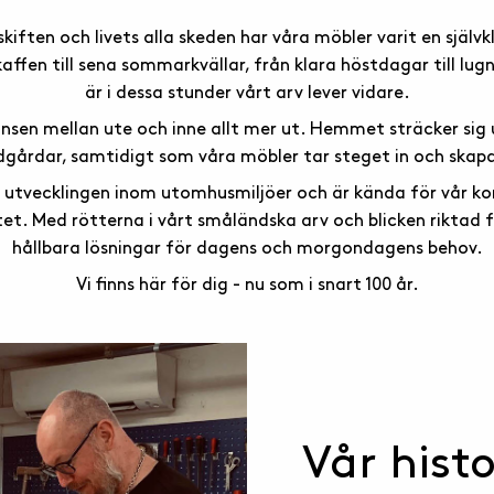
iften och livets alla skeden har våra möbler varit en självk
ffen till sena sommarkvällar, från klara höstdagar till lug
är i dessa stunder vårt arv lever vidare.
nsen mellan ute och inne allt mer ut. Hemmet sträcker sig 
dgårdar, samtidigt som våra möbler tar steget in och skapa
r utvecklingen inom utomhusmiljöer och är kända för vår k
tet. Med rötterna i vårt småländska arv och blicken riktad 
hållbara lösningar för dagens och morgondagens behov.
Vi finns här för dig - nu som i snart 100 år.
Vår histo