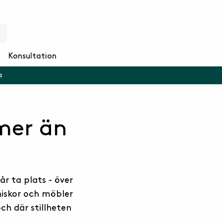
Konsultation
a
 mer än
år ta plats - över
niskor och möbler
ch där stillheten