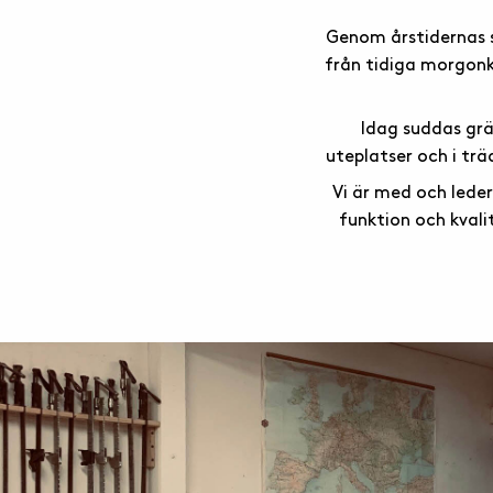
Genom årstidernas sk
från tidiga morgonka
Idag suddas grä
uteplatser och i trä
Vi är med och lede
funktion och kvali