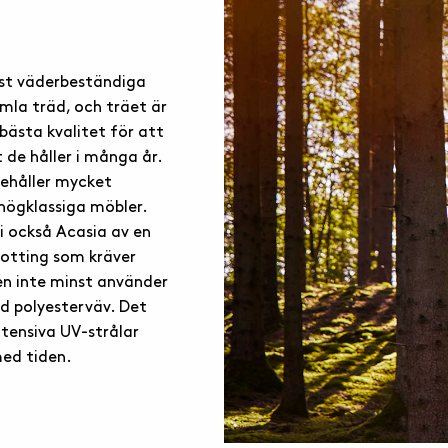
mest väderbeständiga
amla träd, och träet är
bästa kvalitet för att
t de håller i många år.
nehåller mycket
r högklassiga möbler.
i också Acasia av en
rotting som kräver
en inte minst använder
ad polyesterväv. Det
tensiva UV-strålar
med tiden.