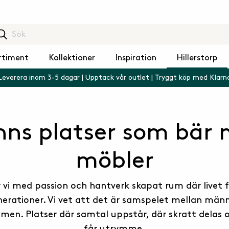
rtiment
Kollektioner
Inspiration
Hillerstorp
Leverera inom 3-5 dagar | Upptäck vår outlet | Tryggt köp med Klarn
nns platser som bär
möbler
r vi med passion och hantverk skapat rum där livet f
erationer. Vi vet att det är samspelet mellan män
n. Platser där samtal uppstår, där skratt delas o
får utrymme.