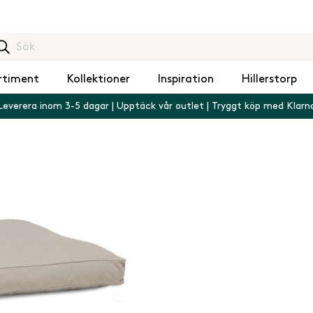
rtiment
Kollektioner
Inspiration
Hillerstorp
Leverera inom 3-5 dagar | Upptäck vår outlet | Tryggt köp med Klarn