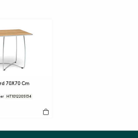
ord 70X70 Cm
er
HT1012205134