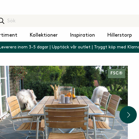
rtiment
Kollektioner
Inspiration
Hillerstorp
Leverera inom 3-5 dagar | Upptäck vår outlet | Tryggt köp med Klarn
FSC®