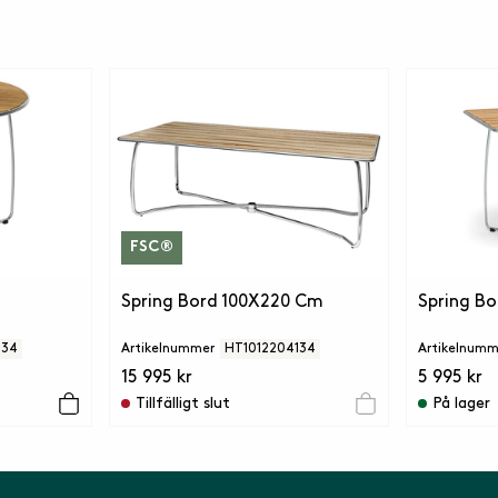
FSC®
Spring Bord 100X220 Cm
Spring B
134
Artikelnummer
HT1012204134
Artikelnumm
15 995 kr
5 995 kr
Tillfälligt slut
På lager