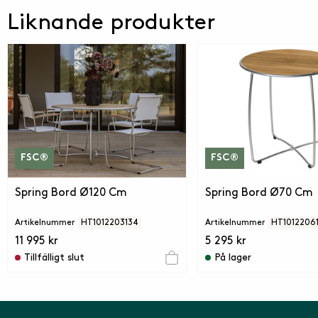
Liknande produkter
FSC®
FSC®
Spring Bord Ø120 Cm
Spring Bord Ø70 Cm
Artikelnummer
HT1012203134
Artikelnummer
HT1012206
11 995 kr
5 295 kr
Tillfälligt slut
På lager