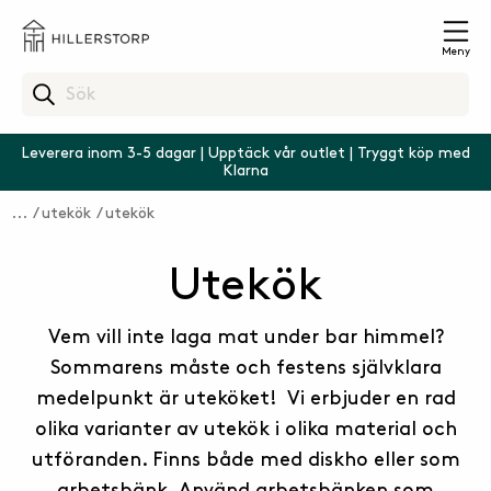
Meny
Leverera inom 3-5 dagar | Upptäck vår outlet | Tryggt köp med
Klarna
utekök
utekök
Utekök
Vem vill inte laga mat under bar himmel?
Sommarens måste och festens självklara
medelpunkt är uteköket! Vi erbjuder en rad
olika varianter av utekök i olika material och
utföranden. Finns både med diskho eller som
arbetsbänk. Använd arbetsbänken som