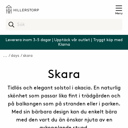
Meny
Leverera inom 3-5 dagar | Upptäck vår outlet | Tryggt köp med
Klarna
days
skara
Skara
Tidlös och elegant solstol i akacia. En naturlig
skönhet som passar lika fint i trädgården och
på balkongen som på stranden eller i parken.
Med sin bärbara design kan du enkelt bära
med den vart du än önskar njuta av en
avkopplande stund.