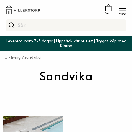
Kassa
Meny
Leverera inom 3-5 dagar | Upptäck vår outlet | Tryggt köp med
Klarna
living
sandvika
Sandvika