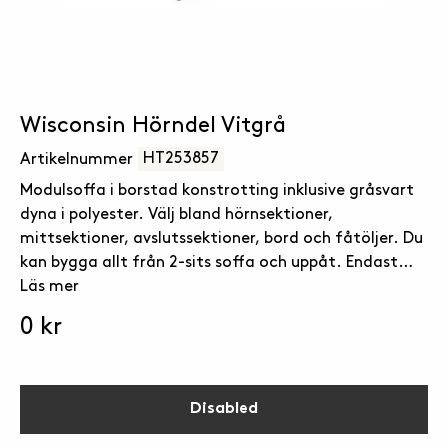
Wisconsin Hörndel Vitgrå
HT253857
Artikelnummer
Modulsoffa i borstad konstrotting inklusive gråsvart
dyna i polyester. Välj bland hörnsektioner,
mittsektioner, avslutssektioner, bord och fåtöljer. Du
kan bygga allt från 2-sits soffa och uppåt. Endast
utrymme och fantasi sätter gränser.
Läs mer
0 kr
Disabled