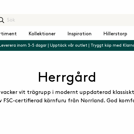
rtiment
Kollektioner
Inspiration
Hillerstorp
Leverera inom 3-5 dagar | Upptäck vår outlet | Tryggt köp med Klarn
Herrgård
vacker vit trägrupp i modernt uppdaterad klassiskt 
av FSC-certifierad kärnfuru från Norrland. God komf