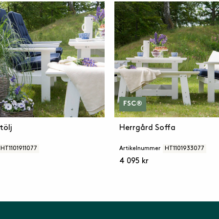
FSC®
tölj
Herrgård Soffa
HT1101911077
Artikelnummer
HT1101933077
4 095 kr