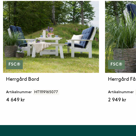
FSC®
FSC®
Herrgård Bord
Herrgård Få
Artikelnummer
HT1119165077
Artikelnummer
4 649 kr
2 949 kr