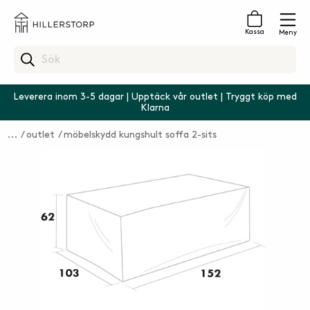
Kassa
Meny
Leverera inom 3-5 dagar | Upptäck vår outlet | Tryggt köp med
Klarna
outlet
möbelskydd kungshult soffa 2-sits