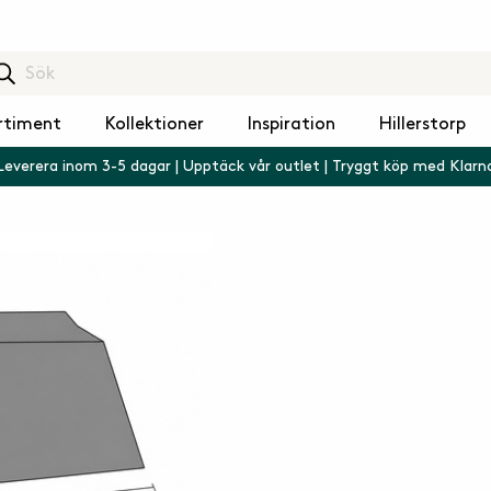
rtiment
Kollektioner
Inspiration
Hillerstorp
Leverera inom 3-5 dagar | Upptäck vår outlet | Tryggt köp med Klarn