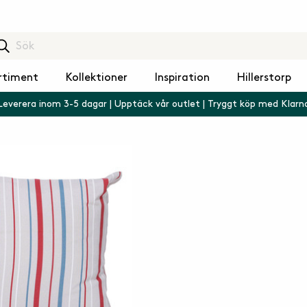
rtiment
Kollektioner
Inspiration
Hillerstorp
Leverera inom 3-5 dagar | Upptäck vår outlet | Tryggt köp med Klarn