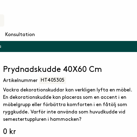
Konsultation
a
Prydnadskudde 40X60 Cm
HT405305
Artikelnummer
Vackra dekorationskuddar kan verkligen lyfta en möbel.
En dekorationskudde kan placeras som en accent i en
möbelgrupp eller förbättra komforten i en fåtölj som
ryggkudde. Varför inte använda som huvudkudde vid
semestertuppluren i hammocken?
0 kr