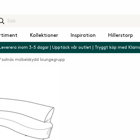
rtiment
Kollektioner
Inspiration
Hillerstorp
Leverera inom 3-5 dagar | Upptäck vår outlet | Tryggt köp med Klarn
solnäs möbelskydd loungegrupp