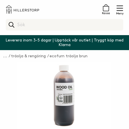
Kassa
Meny
Leverera inom 3-5 dagar | Upptäck vår outlet | Tryggt köp med
Klarna
träolja & rengöring
ecofurn träolja brun