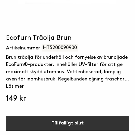
Ecofurn Träolja Brun
HT5200090900
Artikelnummer
Brun träolja för underhåll och förnyelse av brunoljade
EcoFurn®-produkter. Innehåller UV-filter för att ge
maximalt skydd utomhus. Vattenbaserad, lämplig
även för inomhusbruk. Regelbunden oljning fräschar
upp utseendet, men ännu viktigare, förlänger
Läs mer
livslängden på dina trämöbler.
149 kr
Tillfälligt slut