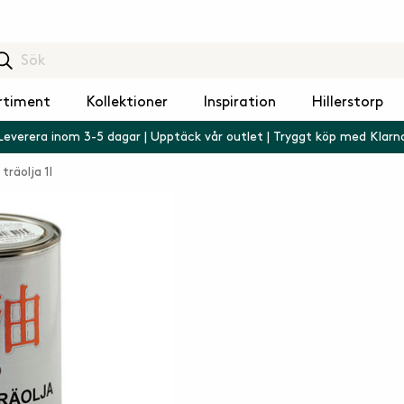
rtiment
Kollektioner
Inspiration
Hillerstorp
Leverera inom 3-5 dagar | Upptäck vår outlet | Tryggt köp med Klarn
 träolja 1l