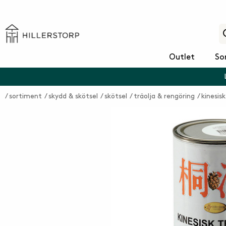
Outlet
So
sortiment
skydd & skötsel
skötsel
träolja & rengöring
kinesisk