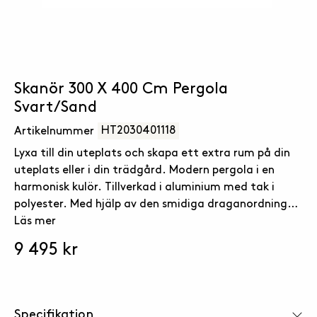
Skanör 300 X 400 Cm Pergola
Svart/Sand
HT2030401118
Artikelnummer
Lyxa till din uteplats och skapa ett extra rum på din
uteplats eller i din trädgård. Modern pergola i en
harmonisk kulör. Tillverkad i aluminium med tak i
polyester. Med hjälp av den smidiga draganordningen
kan du enkelt välja mellan sol eller skugga. Skruvhål i
Läs mer
foten för eventuell förankring.
9 495 kr
Specifikation