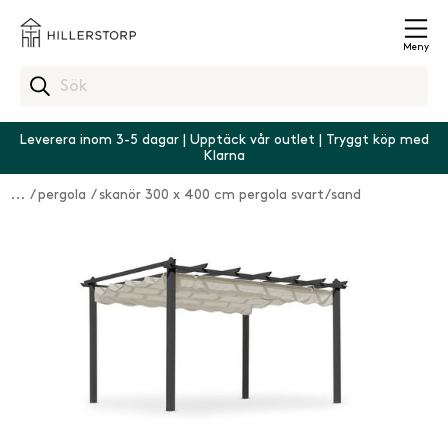
Meny
Leverera inom 3-5 dagar | Upptäck vår outlet | Tryggt köp med
Klarna
pergola
skanör 300 x 400 cm pergola svart/sand