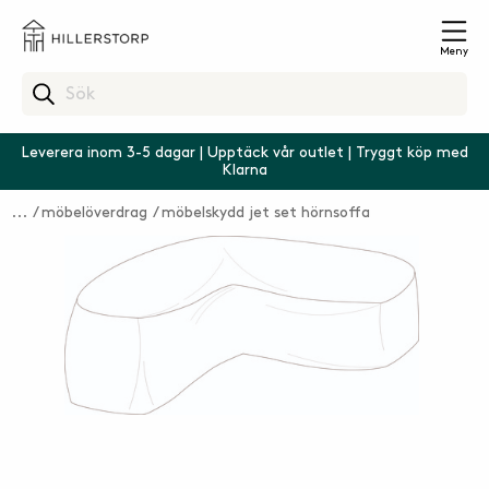
Meny
Leverera inom 3-5 dagar | Upptäck vår outlet | Tryggt köp med
Klarna
möbelöverdrag
möbelskydd jet set hörnsoffa