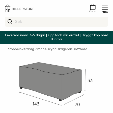
Kassa
Meny
Leverera inom 3-5 dagar | Upptäck vår outlet | Tryggt köp med
Klarna
möbelöverdrag
möbelskydd skagenäs soffbord