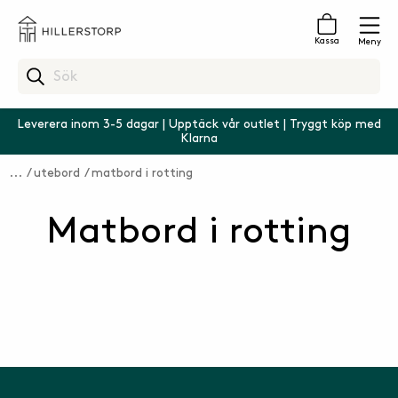
Kassa
Meny
Leverera inom 3-5 dagar | Upptäck vår outlet | Tryggt köp med
Klarna
utebord
matbord i rotting
Matbord i rotting