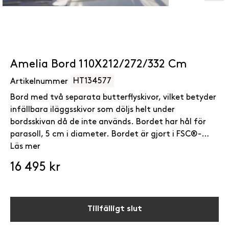
Amelia Bord 110X212/272/332 Cm
HT134577
Artikelnummer
Bord med två separata butterflyskivor, vilket betyder
infällbara iläggsskivor som döljs helt under
bordsskivan då de inte används. Bordet har hål för
parasoll, 5 cm i diameter. Bordet är gjort i FSC®-
certifierad kärnfuru från Norrland.
Läs mer
16 495 kr
Tillfälligt slut