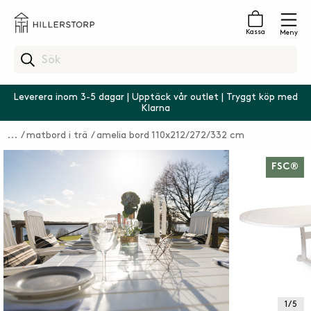
Kassa
Meny
Leverera inom 3-5 dagar | Upptäck vår outlet | Tryggt köp med
Klarna
matbord i trä
amelia bord 110x212/272/332 cm
FSC®
1 / 5