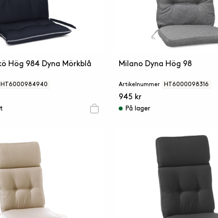
kö Hög 984 Dyna Mörkblå
Milano Dyna Hög 98
HT6000984940
Artikelnummer
HT6000098316
945 kr
ut
På lager