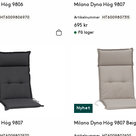
a Hög 9806
Milano Dyna Hög 9807
HT6009806970
Artikelnummer
HT6009807315
695 kr
På lager
Nyhet
a Hög 9807
Milano Dyna Hög 9807 Bei
HT6009807970
Artikelnummer
HT6009807400