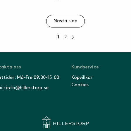
Nästa sida
1
2
akta oss
Kundservice
ttider: Må-Fre 09.00-15.00
Köpvillkor
Cookies
il: info@hillerstorp.se