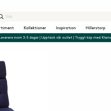
rtiment
Kollektioner
Inspiration
Hillerstorp
Leverera inom 3-5 dagar | Upptäck vår outlet | Tryggt köp med Klarn