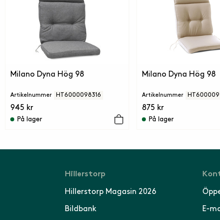
Milano Dyna Hög 98
Milano Dyna Hög 98
Artikelnummer
HT6000098316
Artikelnummer
HT600009
945 kr
875 kr
På lager
På lager
Hillerstorp
Kont
Hillerstorp Magasin 2026
Öppe
Bildbank
E-ma