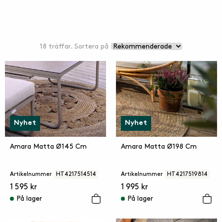
18 träffar. Sortera på
Nyhet
Nyhet
Amara Matta Ø145 Cm
Amara Matta Ø198 Cm
Artikelnummer
HT4217514514
Artikelnummer
HT4217519814
1 595 kr
1 995 kr
På lager
På lager