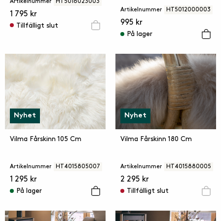
Artikelnummer
HT5016023003
Artikelnummer
HT5012000003
1 795 kr
995 kr
Tillfälligt slut
På lager
Nyhet
Nyhet
Vilma Fårskinn 105 Cm
Vilma Fårskinn 180 Cm
Artikelnummer
HT4015805007
Artikelnummer
HT4015880005
1 295 kr
2 295 kr
På lager
Tillfälligt slut