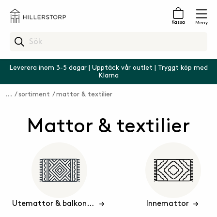
Kassa
Meny
Leverera inom 3-5 dagar | Upptäck vår outlet | Tryggt köp med
Klarna
sortiment
mattor & textilier
Mattor & textilier
Utemattor & balkongmattor
Innemattor