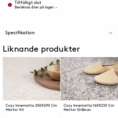
vatten och låt torka. Fläckar avlägsnas med en
Tillfälligt slut
Beräknas åter på lager: -
svamp, lite ljummet vatten och diskmedel. Finns i
flera olika storlekar.
Specifikation
Liknande produkter
Cozy Innematta 200X290 Cm
Cozy Innematta 160X230 Cm
Mattor Vit
Mattor Gråbrun