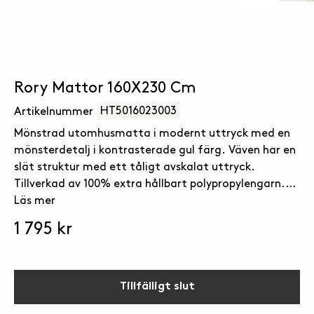
Rory Mattor 160X230 Cm
HT5016023003
Artikelnummer
Mönstrad utomhusmatta i modernt uttryck med en
mönsterdetalj i kontrasterade gul färg. Väven har en
slät struktur med ett tåligt avskalat uttryck.
Tillverkad av 100% extra hållbart polypropylengarn.
Garnet är UV-beständigt, tål vatten, fäller inte, och
Läs mer
är fläckavvisande. Mattan kan därför utan problem
1 795 kr
placeras utomhus, i uterum eller inomhus.
Långsidorna är avslutade med tålig langett i
matchande färg och kortsidorna är limmade och
nedvikta för att ge en slimmad siluett. Lätt att
Tillfälligt slut
rengöra, dammsug eller spola av med ljummet