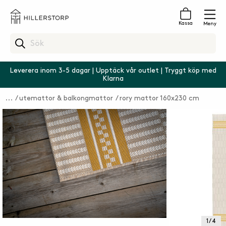
Kassa
Meny
Leverera inom 3-5 dagar | Upptäck vår outlet | Tryggt köp med
Klarna
utemattor & balkongmattor
rory mattor 160x230 cm
1 / 4