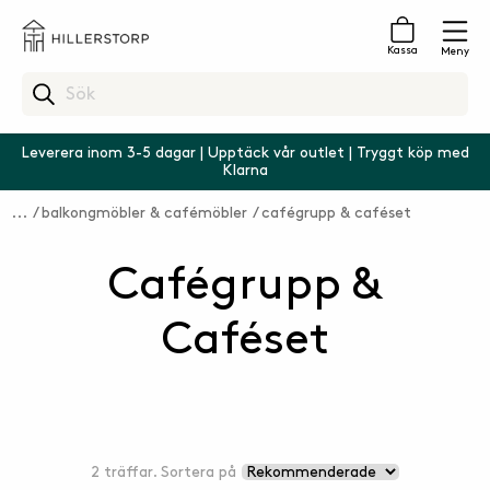
Kassa
Meny
Leverera inom 3-5 dagar | Upptäck vår outlet | Tryggt köp med
Klarna
balkongmöbler & cafémöbler
cafégrupp & caféset
Cafégrupp &
Caféset
2 träffar. Sortera på