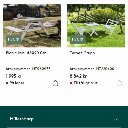
FSC®
FSC®
Picnic Mini 48X90 Cm
Torpet Grupp
Artikelnummer
HT960977
Artikelnummer
HT220400
1 995 kr
8 842 kr
På lager
Tillfälligt slut
Hillerstorp