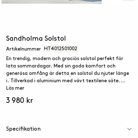
Sandholma Solstol
HT4012501002
Artikelnummer
En trendig, modern och graciös solstol perfekt för
lata sommardagar. Med sin goda komfort och
generösa omfång är detta en solstol du njuter länge
i. Tillverkad i aluminium med vävt textilene säte.
Stolen är stapelbar för smidig förvaring.
Läs mer
3 980 kr
Specifikation