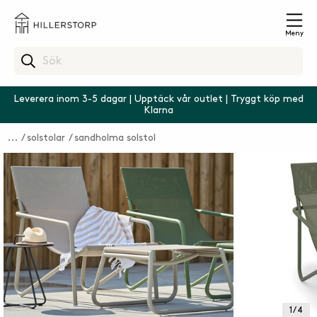
Meny
Leverera inom 3-5 dagar | Upptäck vår outlet | Tryggt köp med
Klarna
solstolar
sandholma solstol
1 / 4