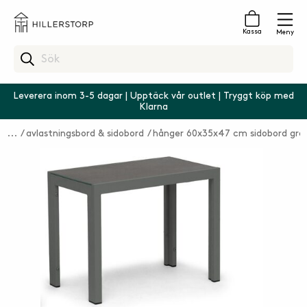
Kassa
Meny
Leverera inom 3-5 dagar | Upptäck vår outlet | Tryggt köp med
Klarna
avlastningsbord & sidobord
hånger 60x35x47 cm sidobord grå