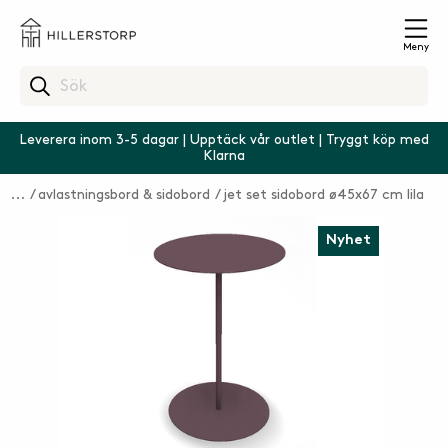
Meny
Leverera inom 3-5 dagar | Upptäck vår outlet | Tryggt köp med
Klarna
avlastningsbord & sidobord
jet set sidobord ø45x67 cm lila
Nyhet