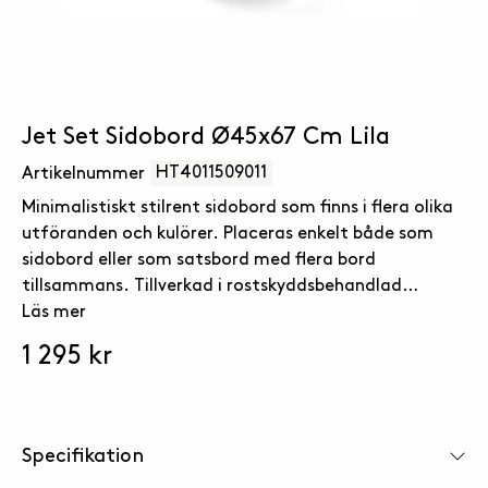
Jet Set Sidobord Ø45x67 Cm Lila
HT4011509011
Artikelnummer
Minimalistiskt stilrent sidobord som finns i flera olika
utföranden och kulörer. Placeras enkelt både som
sidobord eller som satsbord med flera bord
tillsammans. Tillverkad i rostskyddsbehandlad
pulverlackerat järn. Bordet har ställbara fötter så
Läs mer
det får distans från marken samt möjlighet till att
1 295 kr
anpassa möbeln efter ojämna ytor.
Specifikation