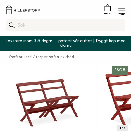
Kassa
Meny
Leverera inom 3-5 dagar | Upptäck vår outlet | Tryggt köp med
Klarna
soffor i trä
torpet soffa oxidröd
FSC®
1 / 3