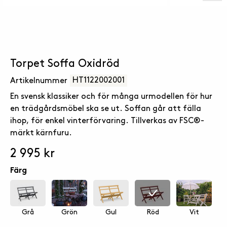
Torpet Soffa Oxidröd
HT1122002001
Artikelnummer
En svensk klassiker och för många urmodellen för hur
en trädgårdsmöbel ska se ut. Soffan går att fälla
ihop, för enkel vinterförvaring. Tillverkas av FSC®-
märkt kärnfuru.
2 995 kr
Färg
Grå
Grön
Gul
Röd
Vit