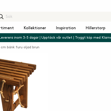
rtiment
Kollektioner
Inspiration
Hillerstorp
Leverera inom 3-5 dagar | Upptäck vår outlet | Tryggt köp med Klarn
cm bänk furu oljad brun