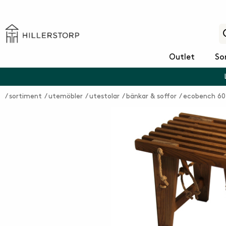
Outlet
So
sortiment
utemöbler
utestolar
bänkar & soffor
ecobench 60 