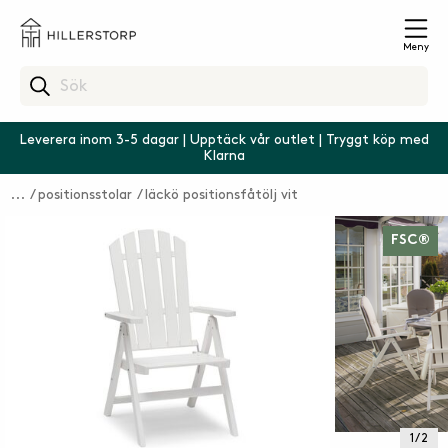
Meny
Leverera inom 3-5 dagar | Upptäck vår outlet | Tryggt köp med
Klarna
positionsstolar
läckö positionsfåtölj vit
FSC®
1 / 2