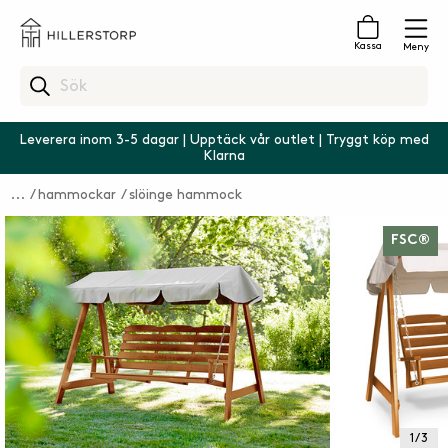
Kassa
Meny
Leverera inom 3-5 dagar | Upptäck vår outlet | Tryggt köp med
Klarna
hammockar
slöinge hammock
FSC®
1 / 3