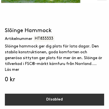
Slöinge Hammock
HT833333
Artikelnummer
Slöinge hammock ger dig plats för lata dagar. Den
stabila konstruktionen, goda komforten och
generösa sittytan ger plats för mer än en. Slöinge är
tillverkad i FSC®-märkt kärnfuru från Norrland.
Hammocktak säljs separat.
Läs mer
0 kr
Disabled