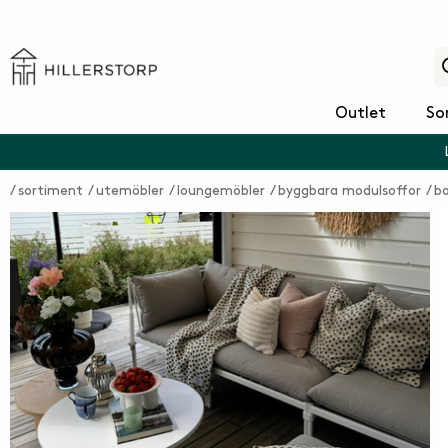
Outlet
So
sortiment
utemöbler
loungemöbler
byggbara modulsoffor
bo