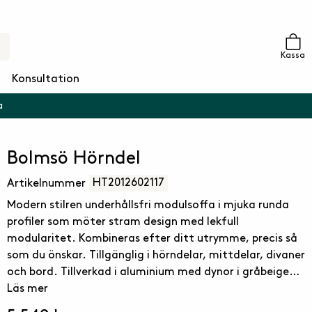
Kassa
Konsultation
a
Bolmsö Hörndel
HT2012602117
Artikelnummer
Modern stilren underhållsfri modulsoffa i mjuka runda
profiler som möter stram design med lekfull
modularitet. Kombineras efter ditt utrymme, precis så
som du önskar. Tillgänglig i hörndelar, mittdelar, divaner
och bord. Tillverkad i aluminium med dynor i gråbeige
olefin. Avtagbar klädsel som kan tvättas i handtvätt 30
Läs mer
grader. Klämma medföljer för låsning av moduler.