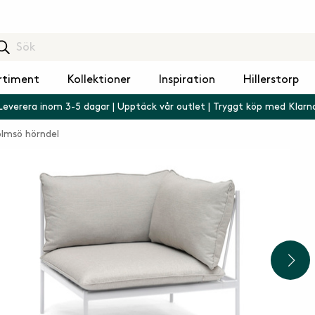
rtiment
Kollektioner
Inspiration
Hillerstorp
Leverera inom 3-5 dagar | Upptäck vår outlet | Tryggt köp med Klarn
lmsö hörndel