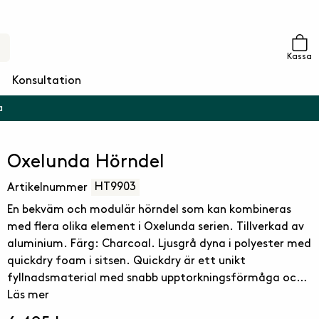
Kassa
Konsultation
a
Oxelunda Hörndel
HT9903
Artikelnummer
En bekväm och modulär hörndel som kan kombineras
med flera olika element i Oxelunda serien. Tillverkad av
aluminium. Färg: Charcoal. Ljusgrå dyna i polyester med
quickdry foam i sitsen. Quickdry är ett unikt
fyllnadsmaterial med snabb upptorkningsförmåga och
god sittkomfort. Det är andningsbart, har öppen
Läs mer
cellstruktur och är väderbeständigt och fungerar därför