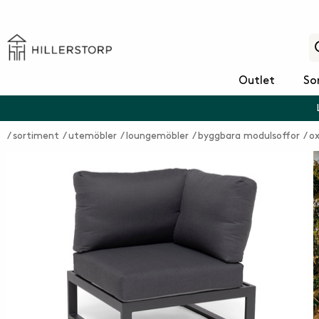
Outlet
So
sortiment
utemöbler
loungemöbler
byggbara modulsoffor
ox