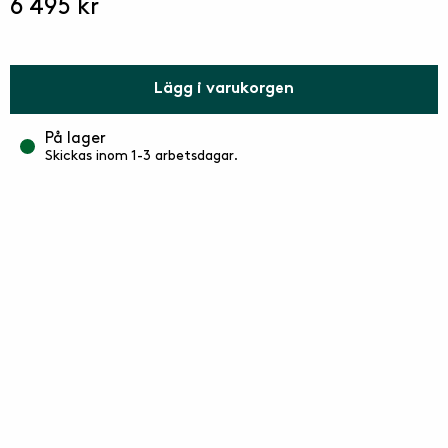
6 495 kr
optimalt för utomhusmöbler.
Lägg i varukorgen
På lager
Skickas inom 1-3 arbetsdagar.