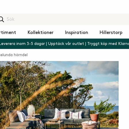
rtiment
Kollektioner
Inspiration
Hillerstorp
Leverera inom 3-5 dagar | Upptäck vår outlet | Tryggt köp med Klarn
elunda hörndel