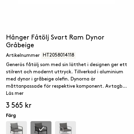
Hånger Fåtölj Svart Ram Dynor
Gråbeige
HT2058014118
Artikelnummer
Generös fåtölj som med sin lätthet i designen ger ett
stilrent och modernt uttryck. Tillverkad i aluminium
med dynor i gråbeige olefin. Dynorna är
måttanpassade för respektive komponent. Avtagbar
klädsel, handtvätt 30 grader.
Läs mer
3 565 kr
Färg