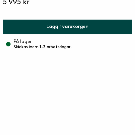
5 995 kr
god sittkomfort. Det är andningsbart, har öppen
cellstruktur och är väderbeständigt och fungerar därför
optimalt för utomhusmöbler. Avtagbar klädsel,
maskintvätt 40 grader.
Lägg i varukorgen
På lager
Skickas inom 1-3 arbetsdagar.