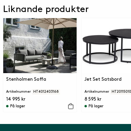
Liknande produkter
Stenholmen Soffa
Jet Set Satsbord
Artikelnummer
HT4012403168
Artikelnummer
HT2011501
14 995 kr
8 595 kr
På lager
På lager