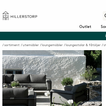
Outlet
So
sortiment
utemöbler
loungemöbler
loungestolar & fåtöljer
s