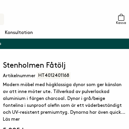
Kassa
Konsultation
a
Stenholmen Fåtölj
HT4012401168
Artikelnummer
Modern möbel med högklassiga dynor som ger känslan
av att inne möter ute. Tillverkad av pulverlackad
aluminium i färgen charcoal. Dynor i grå/beige
fontelina i sunproof olefin som är ett väderbeständigt
och UV-resistent premiumtyg. Dynorna har även quick
dry foam i sitsen. Quick dry är ett unikt
Läs mer
fyllnadsmaterial med snabb upptorkningsförmåga och