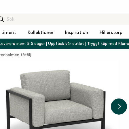
rtiment
Kollektioner
Inspiration
Hillerstorp
Leverera inom 3-5 dagar | Upptäck vår outlet | Tryggt köp med Klarn
tenholmen fåtölj