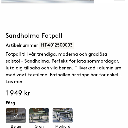
Sandholma Fotpall
HT4012500003
Artikelnummer
Fotpall till vår trendiga, moderna och graciösa
solstol - Sandholma. Perfekt för lata sommardagar,
luta dig tillbaka och vila benen. Tillverkad i aluminium
med vävt textilene. Fotpallen är stapelbar för enkel
och smidig förvaring.
Läs mer
1 949 kr
Färg
Beige
Grön
Mörkgrå