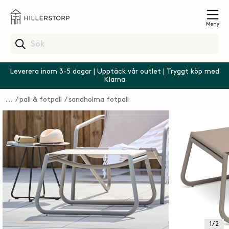
Meny
Leverera inom 3-5 dagar | Upptäck vår outlet | Tryggt köp med
Klarna
pall & fotpall
sandholma fotpall
1 / 2