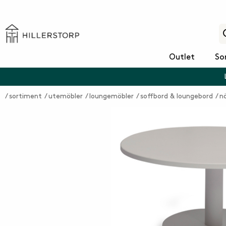
Outlet
So
sortiment
utemöbler
loungemöbler
soffbord & loungebord
n