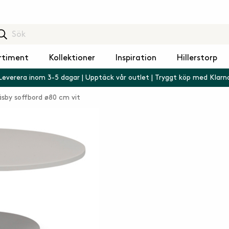
rtiment
Kollektioner
Inspiration
Hillerstorp
Leverera inom 3-5 dagar | Upptäck vår outlet | Tryggt köp med Klarn
äsby soffbord ø80 cm vit