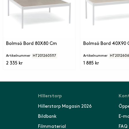
Bolmsö Bord 80X80 Cm
Bolmsö Bord 40X90
Artikelnummer
HT2012605117
Artikelnummer
HT2012606
2 335 kr
1 885 kr
Hillerstorp
Kont
Hillerstorp Magasin 2026
Öppe
Bildbank
E-ma
Filmmaterial
FAQ