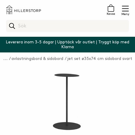
Kassa
Meny
Leverera inom 3-5 dagar | Upptäck vår outlet | Tryggt köp med
Klarna
avlastningsbord & sidobord
jet set ø35x74 cm sidobord svart