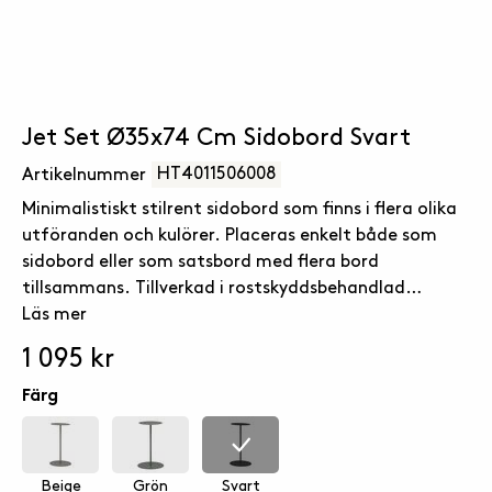
Jet Set Ø35x74 Cm Sidobord Svart
HT4011506008
Artikelnummer
Minimalistiskt stilrent sidobord som finns i flera olika
utföranden och kulörer. Placeras enkelt både som
sidobord eller som satsbord med flera bord
tillsammans. Tillverkad i rostskyddsbehandlad
pulverlackerat järn. Bordet har ställbara fötter så
Läs mer
det får distans från marken samt möjlighet till att
1 095 kr
anpassa möbeln efter ojämna ytor.
Färg
Beige
Grön
Svart