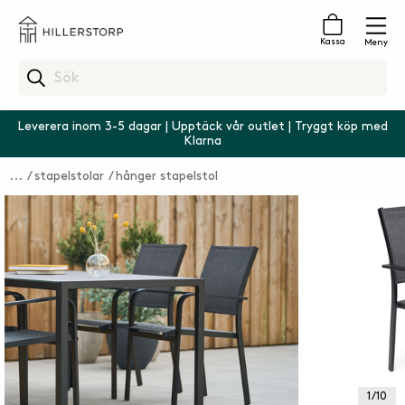
Kassa
Meny
Leverera inom 3-5 dagar | Upptäck vår outlet | Tryggt köp med
Klarna
stapelstolar
hånger stapelstol
1 / 10