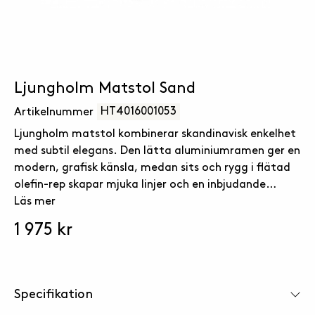
Ljungholm Matstol Sand
HT4016001053
Artikelnummer
Ljungholm matstol kombinerar skandinavisk enkelhet
med subtil elegans. Den lätta aluminiumramen ger en
modern, grafisk känsla, medan sits och rygg i flätad
olefin-rep skapar mjuka linjer och en inbjudande
komfort. Stolens stapelbara funktion gör den lika
Läs mer
praktisk som estetisk, perfekt för både privata hem
1 975 kr
och professionella miljöer. Med sina jordnära
färgkombinationer blir Ljungholm ett harmoniskt
inslag i alla matmiljöer, ute som inne.
Specifikation