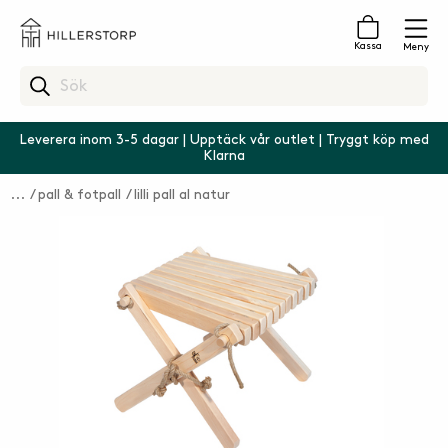
Kassa
Meny
Leverera inom 3-5 dagar | Upptäck vår outlet | Tryggt köp med
Klarna
pall & fotpall
lilli pall al natur